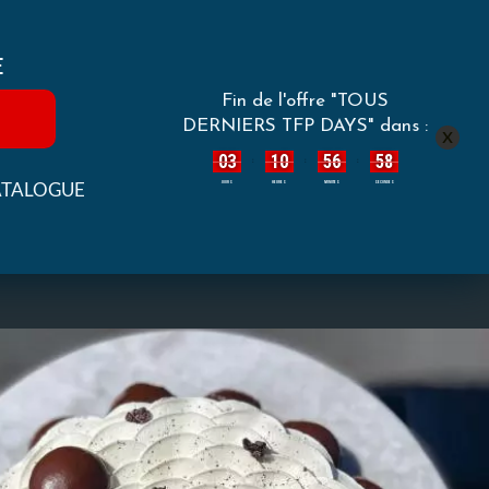
E
Fin de l'offre "TOUS
DERNIERS TFP DAYS" dans :
x
03
10
56
56
:
:
:
ATALOGUE
JOURS
HEURES
MINUTES
SECONDES