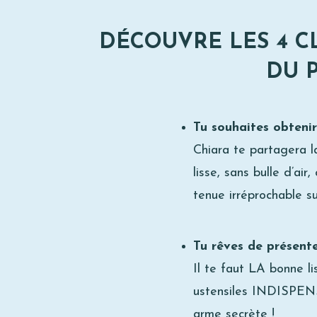
DÉCOUVRE LES 4 C
DU 
Tu souhaites obtenir
Chiara te partagera 
lisse, sans bulle d’ai
tenue irréprochable su
Tu rêves de présent
Il te faut LA bonne li
ustensiles INDISPENSA
arme secrète !