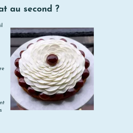
tat au second ?
il
re
nt
s