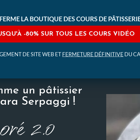
FERME LA BOUTIQUE DES COURS DE PÂTISSERI
USQU'À
-80%
SUR TOUS LES COURS VIDÉO
EMENT DE SITE WEB ET
FERMETURE DÉFINITIVE
DU C
me un pâtissier
iara Serpaggi !
ré 2.0