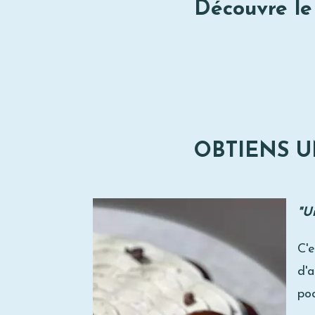
Découvre le
OBTIENS U
"U
C'e
d'a
po