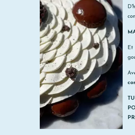
D'h
com
MA
Et 
go
Ave
co
TU
PO
PR