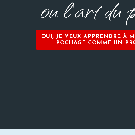
ou
l'art du
OUI, JE VEUX APPRENDRE À M
POCHAGE COMME UN PR