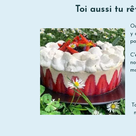
Toi aussi tu r
Ou
y 
po
C'
no
mo
T