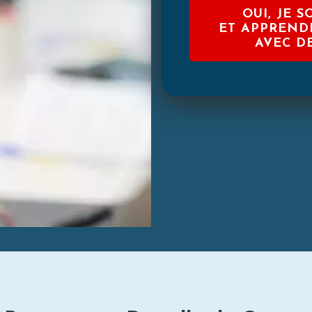
OUI, JE 
ET APPRENDR
AVEC D