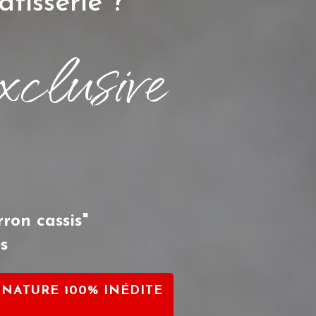
tisserie ?
xclusive
ron cassis"
es
GNATURE 100% INÉDITE