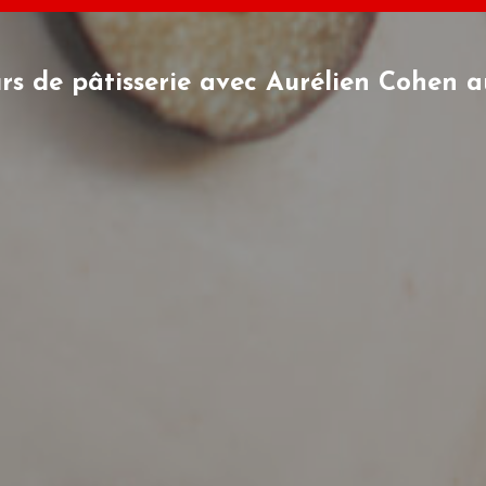
urs de pâtisserie
avec Aurélien Cohen
au