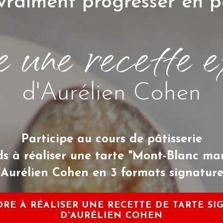
vraiment progresser en pâ
 une recette e
d'Aurélien Cohen
Participe au cours de pâtisserie
s à réaliser une tarte "Mont-Blanc mar
'Aurélien Cohen
en 3 formats signatur
DRE À RÉALISER UNE RECETTE DE TARTE SI
D'AURÉLIEN COHEN