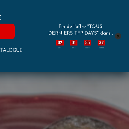
E
Fin de l'offre "TOUS
DERNIERS TFP DAYS" dans :
x
02
01
55
29
:
:
:
ATALOGUE
JOURS
HEURES
MINUTES
SECONDES