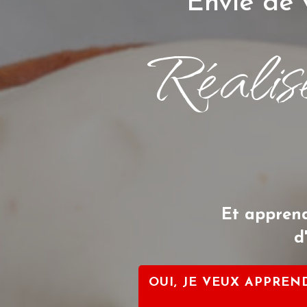
Envie de 
Réalise
Et apprend
d
OUI, JE VEUX APPREN