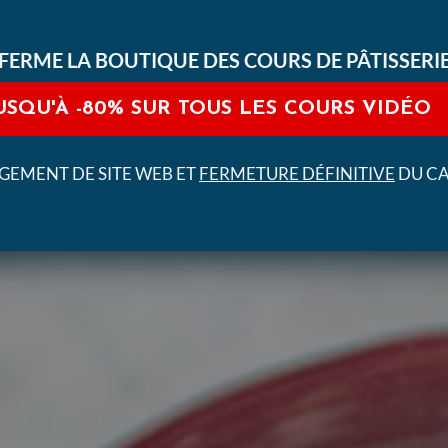
FERME LA BOUTIQUE DES COURS DE PÂTISSERI
USQU'À
-80%
SUR TOUS LES COURS VIDÉO
EMENT DE SITE WEB ET
FERMETURE DÉFINITIVE
DU C