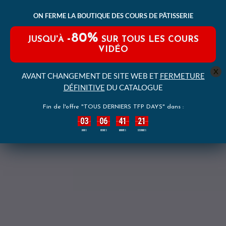
ON FERME LA BOUTIQUE DES COURS DE PÂTISSERIE
-80%
JUSQU'À
SUR TOUS LES COURS
VIDÉO
x
AVANT CHANGEMENT DE SITE WEB ET
FERMETURE
DÉFINITIVE
DU CATALOGUE
Fin de l'offre "TOUS DERNIERS TFP DAYS" dans :
03
06
41
19
:
:
:
JOURS
HEURES
MINUTES
SECONDES