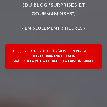
(DU BLOG "SURPRISES ET
GOURMANDISES")
- EN SEULEMENT 3 HEURES -
OUI, JE VEUX APPRENDRE À RÉALISER UN PARIS-BREST
ULTRA-GOURMAND ET ENFIN
MAÎTRISER LA PÂTE À CHOUX ET LA CUISSON GUIDÉE