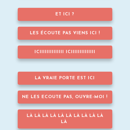
ET ICI ?
LES ÉCOUTE PAS VIENS ICI !
ICIIIIIIIIIIIIII ICIIIIIIIIIIIIII
LA VRAIE PORTE EST ICI
NE LES ECOUTE PAS, OUVRE-MOI !
LÀ LÀ LÀ LÀ LÀ LÀ LÀ LÀ LÀ LÀ
LÀ