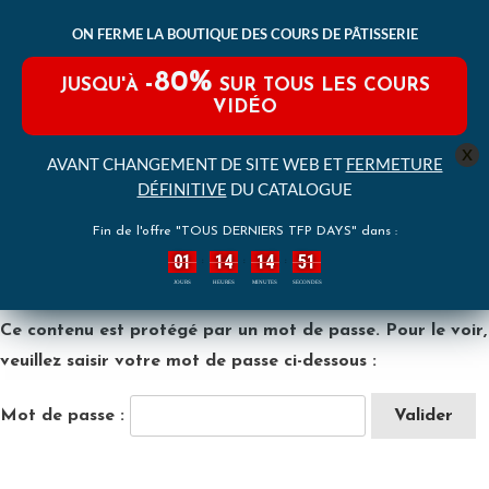
ON FERME LA BOUTIQUE DES COURS DE PÂTISSERIE
-80%
JUSQU'À
SUR TOUS LES COURS
VIDÉO
x
AVANT CHANGEMENT DE SITE WEB ET
FERMETURE
DÉFINITIVE
DU CATALOGUE
Fin de l'offre "TOUS DERNIERS TFP DAYS" dans :
01
14
14
51
:
:
:
JOURS
HEURES
MINUTES
SECONDES
Ce contenu est protégé par un mot de passe. Pour le voir,
veuillez saisir votre mot de passe ci-dessous :
Mot de passe :