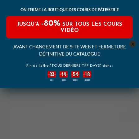
ON FERME LA BOUTIQUE DES COURS DE PÂTISSERIE
-80%
JUSQU'À
SUR TOUS LES COURS
VIDÉO
x
AVANT CHANGEMENT DE SITE WEB ET
FERMETURE
DÉFINITIVE
DU CATALOGUE
Fin de l'offre "TOUS DERNIERS TFP DAYS" dans :
03
19
54
17
:
:
:
JOURS
HEURES
MINUTES
SECONDES