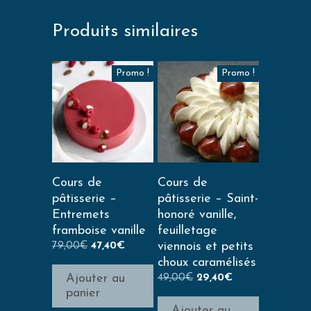
Produits similaires
Promo !
Promo !
Cours de
Cours de
pâtisserie –
pâtisserie – Saint-
Entremets
honoré vanille,
framboise vanille
feuilletage
79,00
€
47,40
€
viennois et petits
choux caramélisés
49,00
€
29,40
€
Ajouter au
panier
Ajouter au