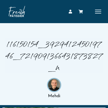
116150154_3929412450197
46_7219091366431873827
_n
Mehdi