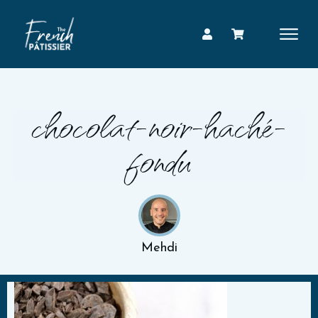
chocolat-noir-haché-
fondu
Mehdi