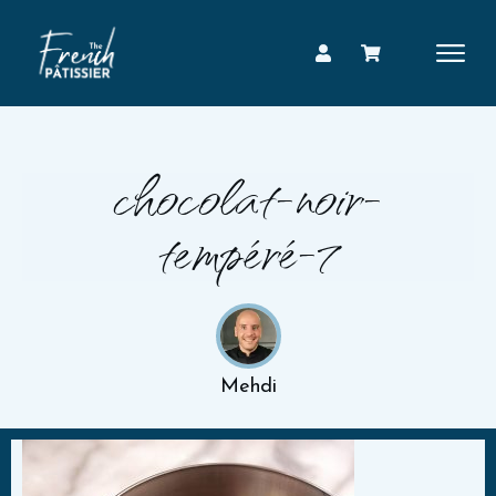
chocolat-noir-
tempéré-7
Mehdi