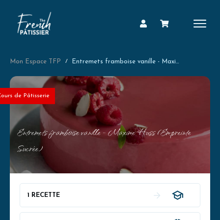
Mon Espace TFP
/
Entremets framboise vanille - Maxime Huss (Empreinte Sucrée)
ours de Pâtisserie
Entremets framboise vanille - Maxime Huss (Empreinte
Sucrée)
1 RECETTE