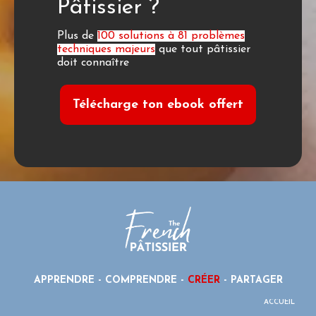
Pâtissier ?
Plus de
100 solutions à 81 problèmes
techniques majeurs
que tout pâtissier
doit connaître
Télécharge ton ebook offert
APPRENDRE - COMPRENDRE -
CRÉER
- PARTAGER
ACCUEIL