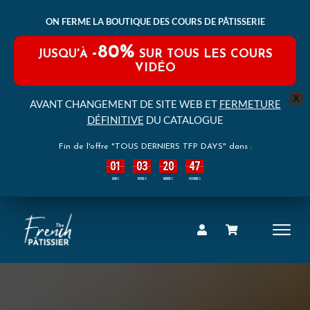
ON FERME LA BOUTIQUE DES COURS DE PÂTISSERIE
-80%
JUSQU'À
SUR TOUS LES COURS
VIDÉO
x
AVANT CHANGEMENT DE SITE WEB ET
FERMETURE
DÉFINITIVE
DU CATALOGUE
Fin de l'offre "TOUS DERNIERS TFP DAYS" dans :
01
03
20
45
:
:
:
JOURS
HEURES
MINUTES
SECONDES