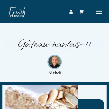
Gâteau-nantais-11
Mehdi