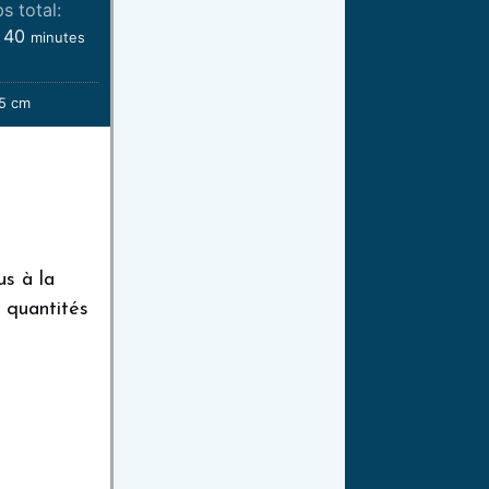
s total:
40
minutes
,5 cm
us à la
s quantités