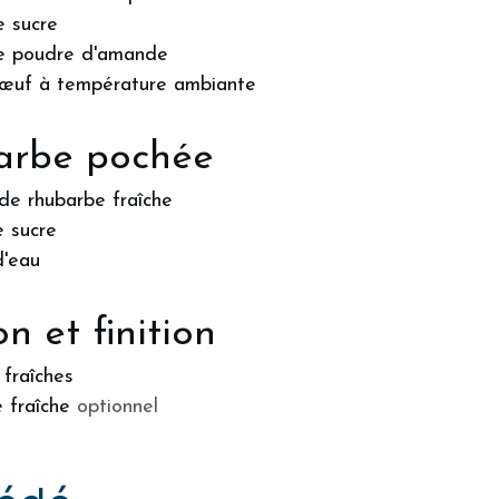
e sucre
e poudre d'amande
’œuf à température ambiante
arbe pochée
de rhubarbe fraîche
 sucre
d'eau
n et finition
 fraîches
 fraîche
optionnel