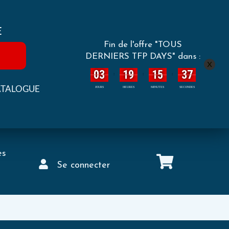
E
Fin de l'offre "TOUS
DERNIERS TFP DAYS" dans :
x
03
19
15
36
:
:
:
ATALOGUE
JOURS
HEURES
MINUTES
SECONDES
es
Se connecter