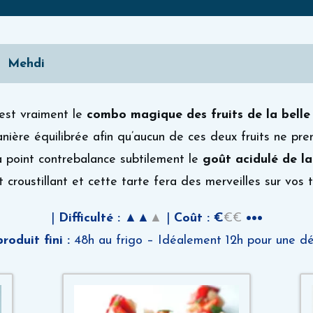
Mehdi
est vraiment le
combo magique des fruits de la belle
nière équilibrée afin qu’aucun de ces deux fruits ne pren
 à point contrebalance subtilement le
goût acidulé de l
 croustillant et cette tarte fera des merveilles sur vos t
|
Difficulté :
▲▲
▲
|
Coût :
€
€€
•••
oduit fini :
48h au frigo – Idéalement 12h pour une d