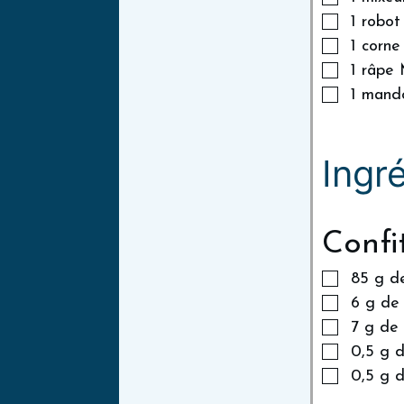
1 robot
1 corne
1 râpe 
1 mando
Ingr
Confi
85
g
d
6
g
de 
7
g
de 
0,5
g
d
0,5
g
d