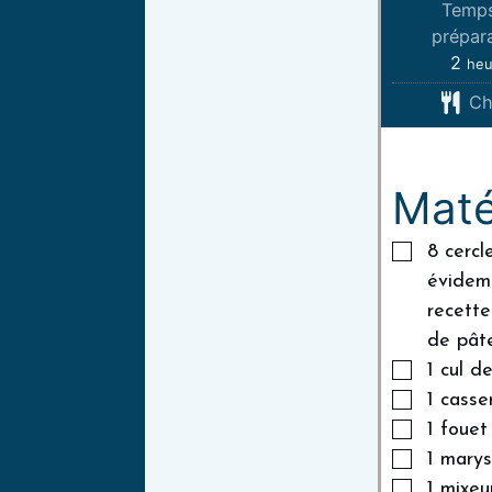
Temp
prépara
2
heu
Ch
Maté
8 cercl
évidemm
recette
de pâte
1 cul d
1 casse
1 fouet
1 mary
1 mixeu