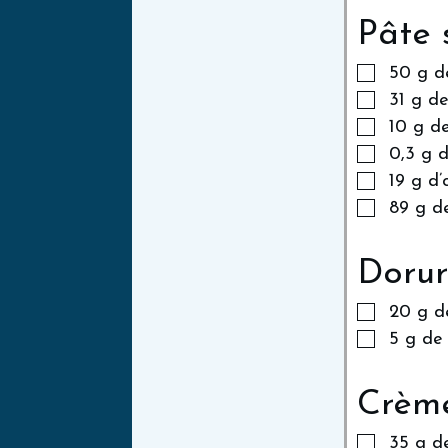
Pâte 
50
g
d
31
g
de
10
g
d
0,3
g
d
19
g
d’
89
g
d
Dorur
20
g
d
5
g
de 
Crèm
35
g
d