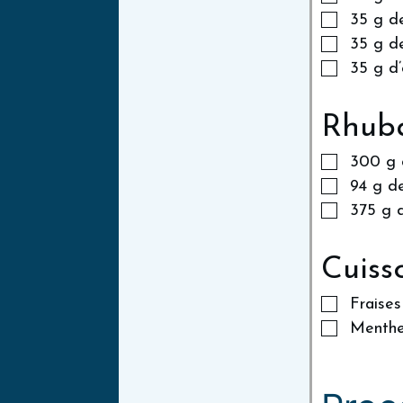
35
g
d
35
g
d
35
g
d
Rhub
300
g
94
g
de
375
g
Cuisso
Fraises
Menthe