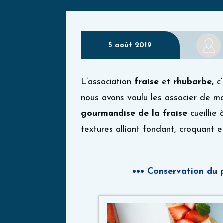
5 août 2019
L’association
fraise
et
rhubarbe,
c’
nous avons voulu les associer de ma
gourmandise de la fraise
cueillie
textures alliant fondant, croquant et
•••
Conservation du pr