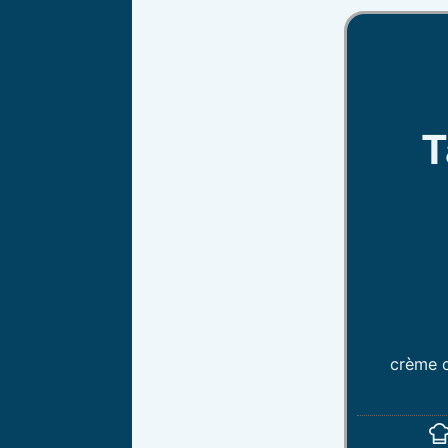
T
crème d