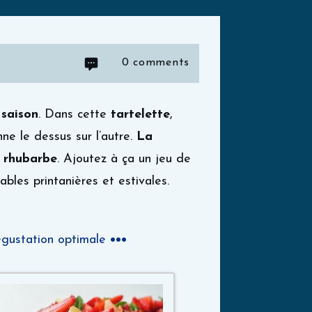
0
comments
 saison
. Dans cette
tartelette
,
ne le dessus sur l’autre.
La
a rhubarbe
. Ajoutez à ça un jeu de
ables printanières et estivales.
égustation optimale
•••