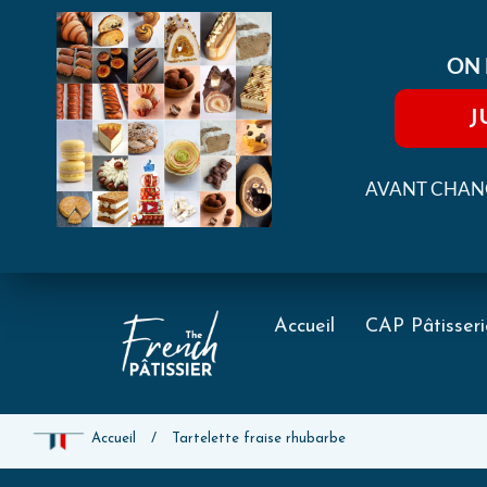
ON 
J
AVANT CHANG
Accueil
CAP Pâtisseri
Accueil
/
Tartelette fraise rhubarbe