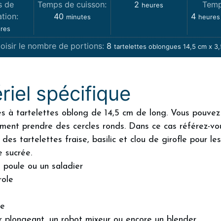
s de
Temps de cuisson:
2
Temp
heures
tion:
40
4
minutes
heures
res
oisir le nombre de portions:
8
tartelettes oblongues 14,5 cm x 3
riel spécifique
es à tartelettes oblong de 14,5 cm de long. Vous pouvez
ent prendre des cercles ronds. Dans ce cas référez-vo
 des tartelettes fraise, basilic et clou de girofle pour le
 sucrée.
e poule ou un saladier
role
se
r plongeant, un robot mixeur ou encore un blender