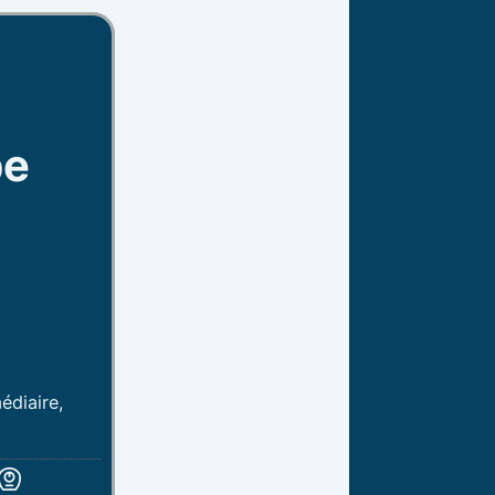
be
édiaire,