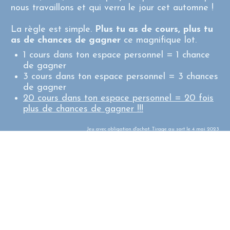
nous travaillons et qui verra le jour cet automne !
La règle est simple.
Plus tu as de cours, plus tu
as de chances de gagner
ce magnifique lot.
1 cours dans ton espace personnel = 1 chance
de gagner
3 cours dans ton espace personnel = 3 chances
de gagner
20 cours dans ton espace personnel = 20 fois
plus de chances de gagner !!!
Jeu avec obligation d'achat. Tirage au sort le 4 mai 2023
JE PROFITE DES 4 COURS PRÉFÉRÉS DE
MUMU POUR AUGMENTER MES CHANCES
DE GAGNER LE SUPER LOT DU CONCOURS
FIL ROUGE
Fin de la promo dans