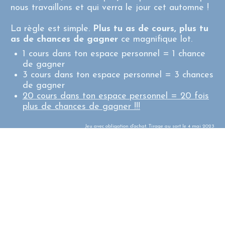
nous travaillons et qui verra le jour cet automne !
La règle est simple.
Plus tu as de cours, plus tu
as de chances de gagner
ce magnifique lot.
1 cours dans ton espace personnel = 1 chance
de gagner
3 cours dans ton espace personnel = 3 chances
de gagner
20 cours dans ton espace personnel = 20 fois
plus de chances de gagner !!!
Jeu avec obligation d'achat. Tirage au sort le 4 mai 2023
JE PROFITE DES 4 COURS PRÉFÉRÉS DE
STÉPHANE POUR AUGMENTER MES
CHANCES DE GAGNER LE SUPER LOT DU
CONCOURS FIL ROUGE
Fin de la promo dans