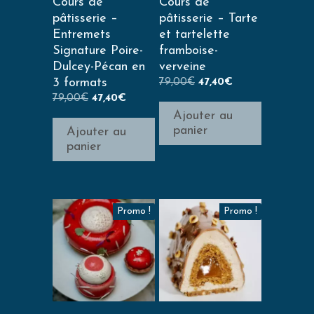
Cours de
Cours de
pâtisserie –
pâtisserie – Tarte
Entremets
et tartelette
Signature Poire-
framboise-
Dulcey-Pécan en
verveine
3 formats
79,00
€
47,40
€
79,00
€
47,40
€
Ajouter au
panier
Ajouter au
panier
Promo !
Promo !