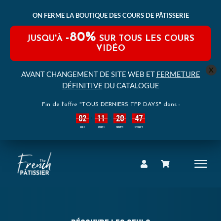
ON FERME LA BOUTIQUE DES COURS DE PÂTISSERIE
-80%
JUSQU'À
SUR TOUS LES COURS
VIDÉO
x
AVANT CHANGEMENT DE SITE WEB ET
FERMETURE
DÉFINITIVE
DU CATALOGUE
Fin de l'offre "TOUS DERNIERS TFP DAYS" dans :
02
11
20
46
:
:
:
JOURS
HEURES
MINUTES
SECONDES