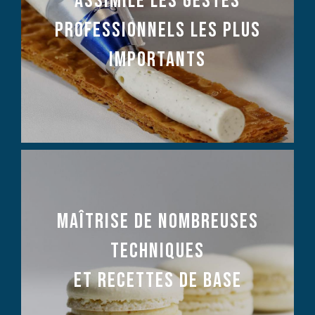
ASSIMILE LES GESTES
PROFESSIONNELS LES PLUS
IMPORTANTS
MaÎtrise de nombreuses
techniques
et recettes de base