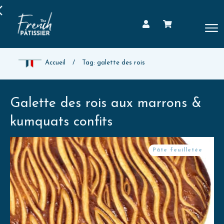
Accueil
/
Tag: galette des rois
Galette des rois aux marrons &
kumquats confits
Pâte feuilletée