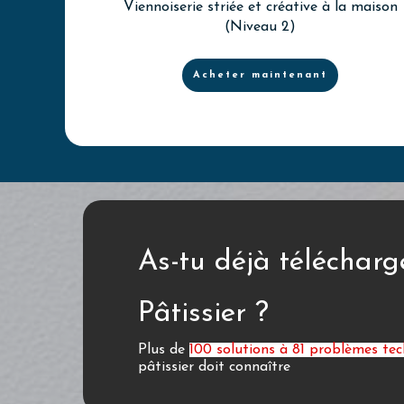
Viennoiserie striée et créative à la maison
(Niveau 2)
Acheter maintenant
As-tu déjà télécharg
Pâtissier ?
Plus de
100 solutions à 81 problèmes te
pâtissier doit connaître