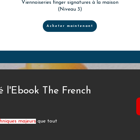
Viennoiseries finger signatures à la maison
(Niveau 3)
Acheter maintenant
é l'Ebook The French
chniques majeurs
que tout