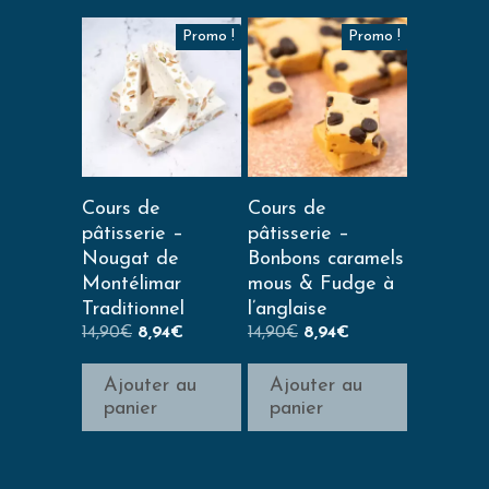
Promo !
Promo !
Cours de
Cours de
pâtisserie –
pâtisserie –
Nougat de
Bonbons caramels
Montélimar
mous & Fudge à
Traditionnel
l’anglaise
14,90
€
8,94
€
14,90
€
8,94
€
Ajouter au
Ajouter au
panier
panier