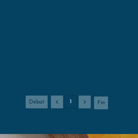
1
Début
Fin