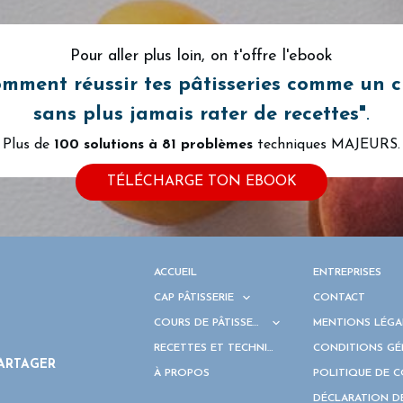
Pour aller plus loin, on t'offre l'ebook
omment
réussir tes pâtisseries comme un 
sans plus jamais rater de recettes"
.
Plus de
100 solutions à
81 problèmes
techniques MAJEURS.
TÉLÉCHARGE TON EBOOK
ACCUEIL
ENTREPRISES
CAP PÂTISSERIE
CONTACT
COURS DE PÂTISSERIE
MENTIONS LÉGA
RECETTES ET TECHNIQUES
CONDITIONS GÉ
ARTAGER
À PROPOS
POLITIQUE DE 
DÉCLARATION D