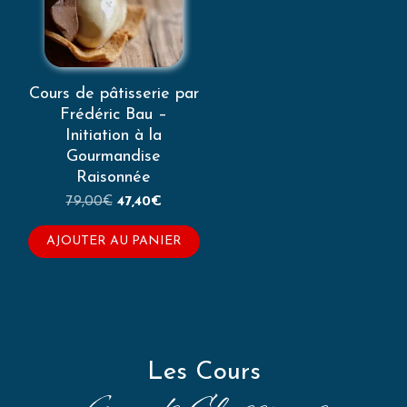
Cours de pâtisserie par
Frédéric Bau –
Initiation à la
Gourmandise
Raisonnée
Le
Le
79,00
€
47,40
€
prix
prix
initial
actuel
AJOUTER AU PANIER
était :
est :
79,00€.
47,40€.
L
es Cours