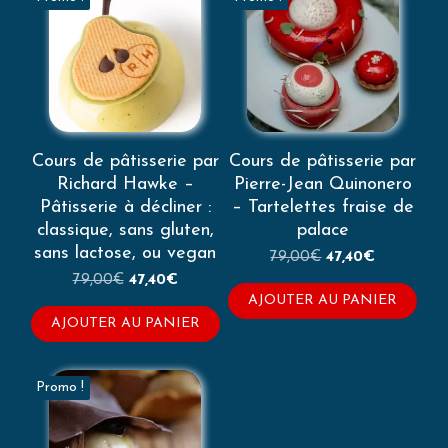
Cours de pâtisserie par
Cours de pâtisserie par
Richard Hawke –
Pierre-Jean Quinonero
Pâtisserie à décliner :
– Tartelettes fraise de
classique, sans gluten,
palace
sans lactose, ou vegan
Le
Le
79,00
€
47,40
€
prix
prix
Le
Le
79,00
€
47,40
€
initial
actuel
prix
prix
AJOUTER AU PANIER
était :
est :
initial
actuel
AJOUTER AU PANIER
79,00€.
47,40€.
était :
est :
79,00€.
47,40€.
Promo !