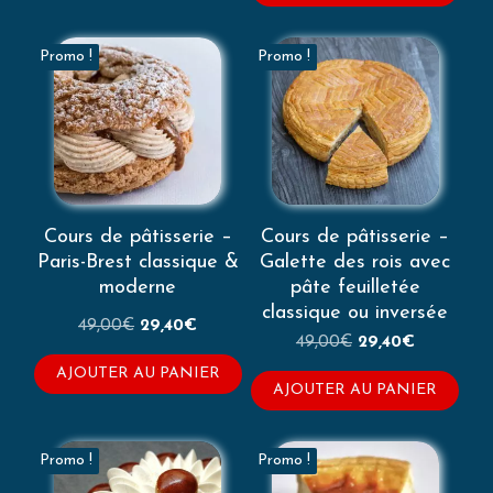
était :
est :
79,00€.
47,40€.
Promo !
Promo !
Cours de pâtisserie –
Cours de pâtisserie –
Paris-Brest classique &
Galette des rois avec
moderne
pâte feuilletée
classique ou inversée
Le
Le
49,00
€
29,40
€
Le
Le
49,00
€
29,40
€
prix
prix
prix
prix
initial
actuel
AJOUTER AU PANIER
initial
actuel
AJOUTER AU PANIER
était :
est :
était :
est :
49,00€.
29,40€.
49,00€.
29,40€.
Promo !
Promo !