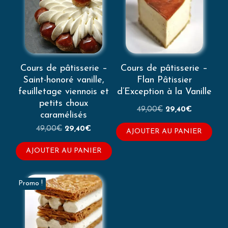
Cours de pâtisserie –
Cours de pâtisserie –
Saint-honoré vanille,
Flan Pâtissier
feuilletage viennois et
d’Exception à la Vanille
petits choux
Le
Le
49,00
€
29,40
€
caramélisés
prix
prix
Le
Le
49,00
€
29,40
€
initial
actuel
AJOUTER AU PANIER
prix
prix
était :
est :
initial
actuel
AJOUTER AU PANIER
49,00€.
29,40€.
était :
est :
49,00€.
29,40€.
Promo !