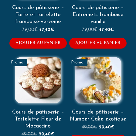
Cours de pâtisserie –
Cours de pâtisserie –
Tarte et tartelette
Entremets framboise
framboise-verveine
vanille
Le
Le
Le
Le
79,00
€
47,40
€
79,00
€
47,40
€
prix
prix
prix
prix
initial
actuel
initial
actuel
AJOUTER AU PANIER
AJOUTER AU PANIER
était :
est :
était :
est :
79,00€.
47,40€.
79,00€.
47,40€.
Promo !
Promo !
Cours de pâtisserie –
Cours de pâtisserie –
Tartelette Fleur de
Number Cake exotique
Mocaccino
Le
Le
49,00
€
29,40
€
prix
prix
Le
Le
49,00
€
29,40
€