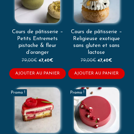
Cours de pâtisserie –
Cours de pâtisserie –
Petits Entremets
Religieuse exotique
pistache & fleur
sans gluten et sans
d’oranger
lactose
Le
Le
Le
Le
79,00
€
47,40
€
79,00
€
47,40
€
prix
prix
prix
prix
initial
actuel
initial
actuel
AJOUTER AU PANIER
AJOUTER AU PANIER
était :
est :
était :
est :
79,00€.
47,40€.
79,00€.
47,40€.
Promo !
Promo !