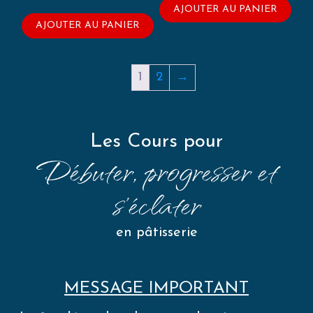
initial
actuel
prix
prix
AJOUTER AU PANIER
était :
est :
initial
actuel
AJOUTER AU PANIER
49,00€.
29,40€.
était :
est :
49,00€.
29,40€.
1
2
→
Les Cours pour
Débuter, progresser et
s'éclater
en pâtisserie
MESSAGE IMPORTANT