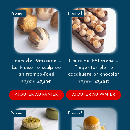
Promo !
Promo !
Cours de Pâtisserie –
Cours de Pâtisserie –
La Noisette sculptée
Finger-tartelette
en trompe-l’oeil
cacahuète et chocolat
Le
Le
Le
Le
79,00
€
47,40
€
79,00
€
47,40
€
prix
prix
prix
prix
initial
actuel
initial
actuel
AJOUTER AU PANIER
AJOUTER AU PANIER
était :
est :
était :
est :
79,00€.
47,40€.
79,00€.
47,40€.
Promo !
Promo !