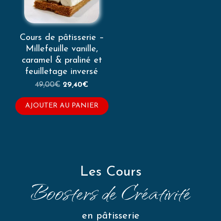
Cours de pâtisserie –
Millefeuille vanille,
caramel & praliné et
feuilletage inversé
Le
Le
49,00
€
29,40
€
prix
prix
initial
actuel
AJOUTER AU PANIER
était :
est :
49,00€.
29,40€.
Les Cours
Boosters de Créativité
en pâtisserie