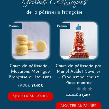
Grands Classiques
de la pâtisserie française
Promo !
Promo !
Cours de pâtisserie –
Cours de pâtisserie par
Macarons Meringue
Muriel Aublet Cuvelier
Française ou Italienne
– Croquembouche et
Pièce montée
Le
Le
79,00
€
47,40
€
prix
prix
Note
Le
Le
79,00
€
47,40
€
initial
actuel
AJOUTER AU PANIER
2.00
prix
prix
était :
est :
sur 5
initial
actuel
79,00€.
47,40€.
AJOUTER AU PANIER