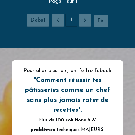
Page
1
sur
1
1
Début
Fin
Pour aller plus loin, on t'offre l'ebook
"
Comment
réussir tes
pâtisseries comme un chef
sans plus jamais rater de
recettes"
.
Plus de
100 solutions à
81
problèmes
techniques MAJEURS.