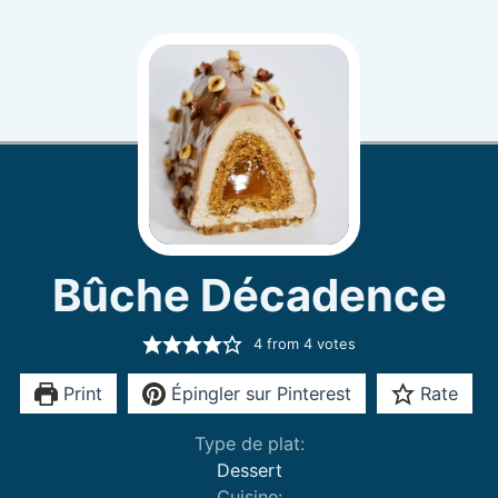
Bûche Décadence
4
from
4
votes
Print
Épingler sur Pinterest
Rate
Type de plat:
Dessert
Cuisine: