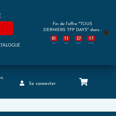
E
Fin de l'offre "TOUS
DERNIERS TFP DAYS" dans :
x
01
11
27
16
:
:
:
ATALOGUE
JOURS
HEURES
MINUTES
SECONDES
es
Se connecter