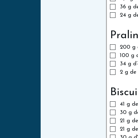
36
g
d
24
g
de
Prali
200
g
100
g
34
g
d
2
g
de 
Biscu
41
g
de
30
g
d
21
g
de
21
g
de
30
g
d