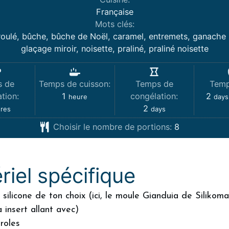
Française
Mots clés:
 roulé, bûche, bûche de Noël, caramel, entremets, ganache
glaçage miroir, noisette, praliné, praliné noisette
s de
Temps de cuisson:
Temps de
Temp
tion:
1
congélation:
2
heure
days
2
res
days
Choisir le nombre de portions:
8
riel spécifique
 silicone de ton choix (ici, le moule Gianduia de Silikoma
 insert allant avec)
roles