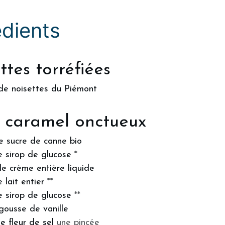
édients
ttes torréfiées
de noisettes du Piémont
t caramel onctueux
e sucre de canne bio
e sirop de glucose
*
de crème entière liquide
 lait entier
**
e sirop de glucose
**
 gousse de vanille
e fleur de sel
une pincée