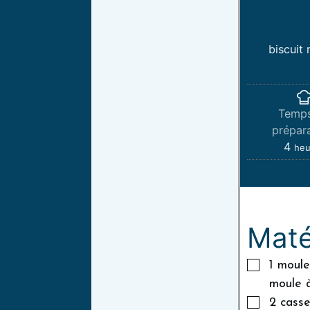
biscuit
Temp
prépara
4
heu
Maté
1 moule
moule à
2 casse