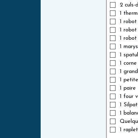
2 culs-
1 ther
1 robot
1 robot
1 robot
1 mary
1 spatu
1 corne
1 gran
1 petit
1 paire
1 four v
1 Silpa
1 balan
Quelqu
1 raple