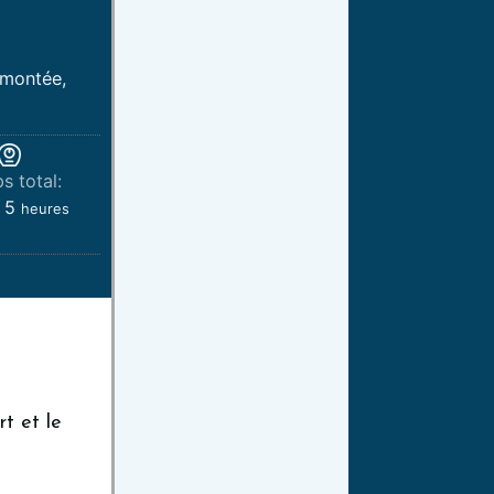
 montée,
s total:
5
heures
rt et le