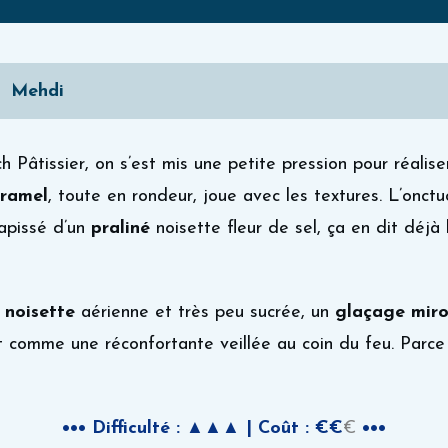
Mehdi
 Pâtissier, on s’est mis une petite pression pour réalis
aramel
, toute en rondeur, joue avec les textures. L’onct
tapissé d’un
praliné
noisette fleur de sel, ça en dit déjà
noisette
aérienne et très peu sucrée, un
glaçage miro
t comme une réconfortante veillée au coin du feu. Parce 
•••
Difficulté :
▲
▲▲
| Coût :
€
€
€
•••