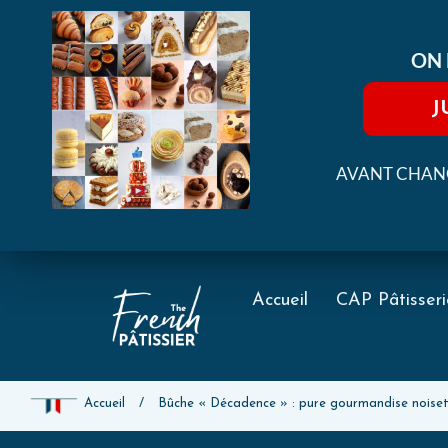
ON 
J
AVANT CHANG
Accueil
CAP Pâtisseri
Accueil
/
Bûche « Décadence » : pure gourmandise noise