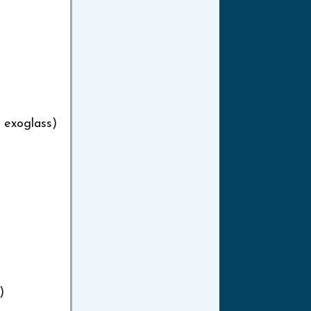
n exoglass)
)