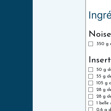
Ingr
Noise
350
g
Inser
50
g
d
55
g
d
105
g
28
g
de
28
g
d
1
belle
0,6
g
d