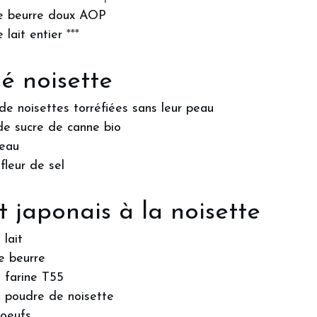
e beurre doux AOP
 lait entier
***
né noisette
de noisettes torréfiées sans leur peau
de sucre de canne bio
’eau
fleur de sel
it japonais à la noisette
 lait
e beurre
 farine T55
 poudre de noisette
'oeufs