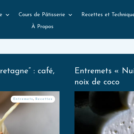
e
Cours de Pâtisserie
Recettes et Techniqu
À Propos
etagne” : café,
Entremets « Nui
noix de coco
Entremets
,
Recettes