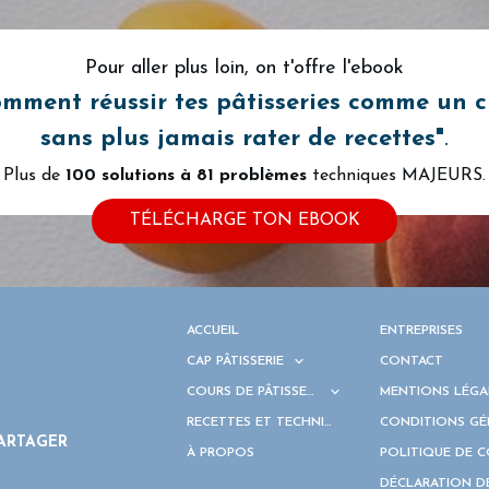
Pour aller plus loin, on t'offre l'ebook
omment
réussir tes pâtisseries comme un 
sans plus jamais rater de recettes"
.
Plus de
100 solutions à
81 problèmes
techniques MAJEURS.
TÉLÉCHARGE TON EBOOK
ACCUEIL
ENTREPRISES
CAP PÂTISSERIE
CONTACT
COURS DE PÂTISSERIE
MENTIONS LÉGA
RECETTES ET TECHNIQUES
CONDITIONS GÉ
ARTAGER
À PROPOS
POLITIQUE DE 
DÉCLARATION D